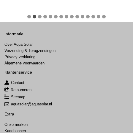
Informatie
Over Aqua Solar
Verzending & Terugzendingen
Privacy verklaring
Algemene voorwaarden
Klantenservice
Contact
Retourneren
Sitemap
aquasolar@aquasolar.nl
Extra
Onze merken
Kadobonnen