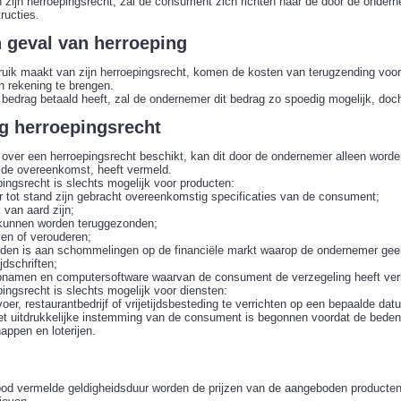
ijn herroepingsrecht, zal de consument zich richten naar de door de ondernemer
tructies.
in geval van herroeping
uik maakt van zijn herroepingsrecht, komen de kosten van terugzending voor
n rekening te brengen.
edrag betaald heeft, zal de ondernemer dit bedrag zo spoedig mogelijk, doch 
ing herroepingsrecht
over een herroepingsrecht beschikt, kan dit door de ondernemer alleen worden
an de overeenkomst, heeft vermeld.
epingsrecht is slechts mogelijk voor producten:
r tot stand zijn gebracht overeenkomstig specificaties van de consument;
k van aard zijn;
t kunnen worden teruggezonden;
ven of verouderen;
nden is aan schommelingen op de financiële markt waarop de ondernemer geen
jdschriften;
opnamen en computersoftware waarvan de consument de verzegeling heeft ver
pingsrecht is slechts mogelijk voor diensten:
voer, restaurantbedrijf of vrijetijdsbesteding te verrichten op een bepaalde da
et uitdrukkelijke instemming van de consument is begonnen voordat de bedenkt
appen en loterijen.
od vermelde geldigheidsduur worden de prijzen van de aangeboden producten e