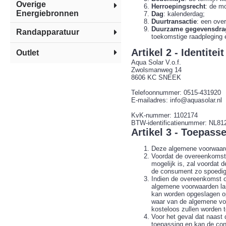
Overige
Herroepingsrecht
: de m
Energiebronnen
Dag
: kalenderdag;
Duurtransactie
: een ove
Duurzame gegevensdra
Randapparatuur
toekomstige raadpleging 
Artikel 2 - Identite
Outlet
Aqua Solar V.o.f.
Zwolsmanweg 14
8606 KC SNEEK
Telefoonnummer: 0515-431920
E-mailadres: info@aquasolar.nl
KvK-nummer: 1102174
BTW-identificatienummer: NL8
Artikel 3 - Toepasse
Deze algemene voorwaard
Voordat de overeenkomst 
mogelijk is, zal voordat
de consument zo spoedig
Indien de overeenkomst op
algemene voorwaarden la
kan worden opgeslagen op
waar van de algemene voo
kosteloos zullen worden 
Voor het geval dat naast
toepassing en kan de con