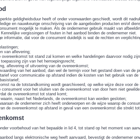
bod
erkte geldigheidsduur heeft of onder voorwaarden geschiedt, wordt dit nadruk
ledige en nauwkeurige omschrijving van de aangeboden producten en/of diens
consument mogelijk te maken. Als de ondernemer gebruik maakt van afbeeld
 Kennelijke vergissingen of fouten in het aanbod binden de ondernemer niet.
 informatie, dat voor de consument duidelijk is wat de rechten en verplichtin
belastingen;
n van aflevering;
e overeenkomst tot stand zal komen en welke handelingen daarvoor nodig zijn
n toepassing zijn van het herroepingsrecht;
ing, aflevering of uitvoering van de overeenkomst;
nvaarding van het aanbod, dan wel de termijn voor het gestand doen van de pr
 tarief voor communicatie op afstand indien de kosten van het gebruik van d
basistarief;
komst na de totstandkoming wordt gearchiveerd, op welke wijze deze voor de 
e consument voor het sluiten van de overeenkomst van door hem niet gewilde
rdat de overeenkomst tot stand komt;
n waarin, naast het Nederlands, de overeenkomst kan worden gesloten;
aaraan de ondernemer zich heeft onderworpen en de wijze waarop de consum
an de overeenkomst op afstand in geval van een overeenkomst die strekt tot 
eenkomst
der voorbehoud van het bepaalde in lid 4, tot stand op het moment van aan
aanbod langs elektronische weg heeft aanvaard, bevestigt de ondernemer onv