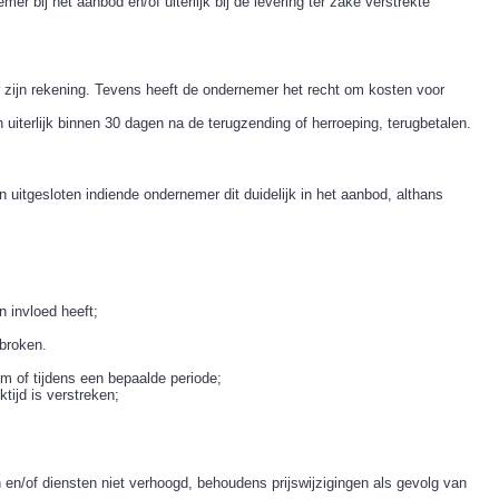
 bij het aanbod en/of uiterlijk bij de levering ter zake verstrekte
 zijn rekening. Tevens heeft de ondernemer het recht om kosten voor
uiterlijk binnen 30 dagen na de terugzending of herroeping, terugbetalen.
 uitgesloten indiende ondernemer dit duidelijk in het aanbod, althans
 invloed heeft;
broken.
tum of tijdens een bepaalde periode;
ijd is verstreken;
n/of diensten niet verhoogd, behoudens prijswijzigingen als gevolg van