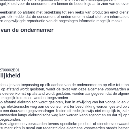
ogelijkheid voor de consument om binnen de bedenktijd af te zien van de ove
reenkomst op afstand met betrekking tot een reeks van producten en/of dienste
ger
: elk middel dat de consument of ondernemer in staat stelt om informatie d
en ongewijzigde reproductie van de opgeslagen informatie mogelijk maakt.
it van de ondernemer
12799902B01
lijkheid
en zijn van toepassing op elk aanbod van de ondernemer en op elke tot st
op afstand wordt gesloten, wordt de tekst van deze algemene voorwaarden aan
 de overeenkomst op afstand wordt gesloten, worden aangegeven dat de algemen
 mogelijk kosteloos worden toegezonden.
 afstand elektronisch wordt gesloten, kan in afwijking van het vorige lid en
ngs elektronische weg aan de consument ter beschikking worden gesteld op 
 een duurzame gegevensdrager. Indien dit redelijkerwijs niet mogelijk is, z
rwaarden langs elektronische weg kan worden kennisgenomen en dat zij op 
toegezonden.
 deze algemene voorwaarden tevens specifieke product- of dienstenvoorwaarde
sument zich in geval van tegenstrijdige algemene voorwaarden steeds beroepe