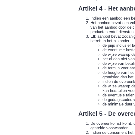
Artikel 4 - Het aan
Indien een aanbod een bep
Het aanbod bevat een vol
van het aanbod door de 
producten en/of diensten.
Elk aanbod bevat zodanige
betreft in het bijzonder:
de prijs inclusief 
de eventuele koste
de wijze waarop d
het al dan niet va
de wijze van betal
de termijn voor aa
de hoogte van het
grondslag dan het 
indien de overeen
de wijze waarop d
kan herstellen voo
de eventuele tale
de gedragscodes w
de minimale duur v
Artikel 5 - De over
De overeenkomst komt, on
gestelde voorwaarden.
Indien de consument het 