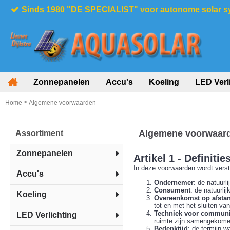
Sinds 1980 "DE SPECIALIST" voor autonome solar 
Zonnepanelen
Accu's
Koeling
LED Verl
>
Home
Algemene voorwaarden
Algemene voorwaar
Assortiment
Zonnepanelen
Artikel 1 - Definitie
In deze voorwaarden wordt vers
Accu's
Ondernemer
: de natuurl
Consument
: de natuurli
Koeling
Overeenkomst op afsta
tot en met het sluiten v
Techniek voor communic
LED Verlichting
ruimte zijn samengekome
Bedenktijd
: de termijn 