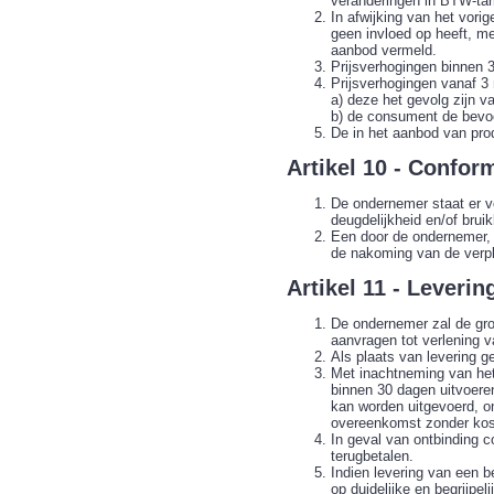
veranderingen in BTW-tar
In afwijking van het vor
geen invloed op heeft, me
aanbod vermeld.
Prijsverhogingen binnen 3
Prijsverhogingen vanaf 3
a) deze het gevolg zijn va
b) de consument de bevoe
De in het aanbod van pro
Artikel 10 - Conform
De ondernemer staat er vo
deugdelijkheid en/of bru
Een door de ondernemer, f
de nakoming van de verpl
Artikel 11 - Leverin
De ondernemer zal de groo
aanvragen tot verlening v
Als plaats van levering g
Met inachtneming van het
binnen 30 dagen uitvoeren 
kan worden uitgevoerd, on
overeenkomst zonder kost
In geval van ontbinding c
terugbetalen.
Indien levering van een be
op duidelijke en begrijpe