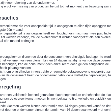
 zijn voor rekening van de ondernemer.
ng en/of vermissing van producten berust tot het moment van bezorging aan de
nsacties
ereenkomst die voor onbepaalde tijd is aangegaan te allen tijde opzeggen 
ogste één maand.
r bepaalde tijd is aangegaan heeft een looptijd van maximaal twee jaar. Indi
zal worden verlengd, zal de overeenkomst worden voortgezet als een overeen
al één maand bedragen.
g
 overeengekomen dienen de door de consument verschuldigde bedragen te worde
 het verlenen van een dienst, binnen 14 dagen na afgifte van de deze overe
is bedongen, kan de consument geen enkel recht doen gelden aangaande de uit
 heeft plaatsgevonden.
icht om onjuistheden in verstrekte of vermelde betaalgegevens onverwijld a
 van de consument heeft de ondernemer behoudens wettelijke beperkingen, h
ngen.
nregeling
over een voldoende bekend gemaakte klachtenprocedure en behandelt de kla
ing van de overeenkomst moeten binnen bekwame tijd, volledig en duidelijk 
eerd.
ende klachten worden binnen een termijn van 14 dagen gerekend vanaf de dat
wordt door de ondernemer binnen de termijn van 14 dagen geantwoord met een