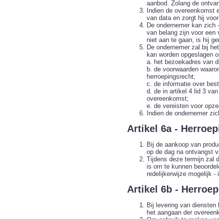
aanbod. Zolang de ontvan
Indien de overeenkomst e
van data en zorgt hij vo
De ondernemer kan zich - 
van belang zijn voor een
niet aan te gaan, is hij 
De ondernemer zal bij het
kan worden opgeslagen o
a. het bezoekadres van d
b. de voorwaarden waaron
herroepingsrecht;
c. de informatie over be
d. de in artikel 4 lid 3
overeenkomst;
e. de vereisten voor opz
Indien de ondernemer zich
Artikel 6a - Herroe
Bij de aankoop van produ
op de dag na ontvangst 
Tijdens deze termijn zal 
is om te kunnen beoordele
redelijkerwijze mogelijk 
Artikel 6b - Herroe
Bij levering van dienste
het aangaan der overeen