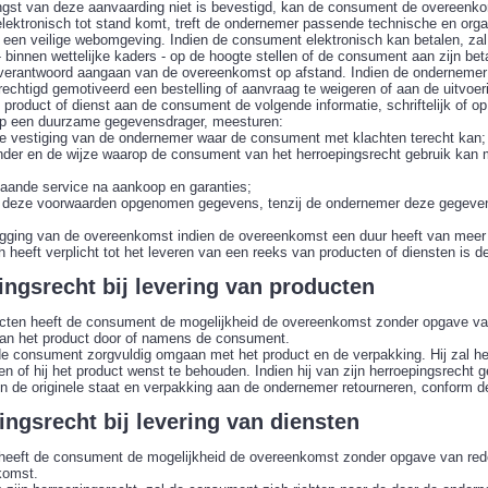
gst van deze aanvaarding niet is bevestigd, kan de consument de overeenko
lektronisch tot stand komt, treft de ondernemer passende technische en organ
or een veilige webomgeving. Indien de consument elektronisch kan betalen, z
binnen wettelijke kaders - op de hoogte stellen of de consument aan zijn beta
 verantwoord aangaan van de overeenkomst op afstand. Indien de onderneme
gerechtigd gemotiveerd een bestelling of aanvraag te weigeren of aan de uitvoe
 product of dienst aan de consument de volgende informatie, schriftelijk of 
p een duurzame gegevensdrager, meesturen:
e vestiging van de ondernemer waar de consument met klachten terecht kan;
der en de wijze waarop de consument van het herroepingsrecht gebruik kan ma
staande service na aankoop en garanties;
 van deze voorwaarden opgenomen gegevens, tenzij de ondernemer deze gegeven
egging van de overeenkomst indien de overeenkomst een duur heeft van meer 
 heeft verplicht tot het leveren van een reeks van producten of diensten is de
pingsrecht bij levering van producten
cten heeft de consument de mogelijkheid de overeenkomst zonder opgave va
van het product door of namens de consument.
de consument zorgvuldig omgaan met het product en de verpakking. Hij zal het
n of hij het product wenst te behouden. Indien hij van zijn herroepingsrecht g
- in de originele staat en verpakking aan de ondernemer retourneren, conform de
pingsrecht bij levering van diensten
n heeft de consument de mogelijkheid de overeenkomst zonder opgave van re
komst.