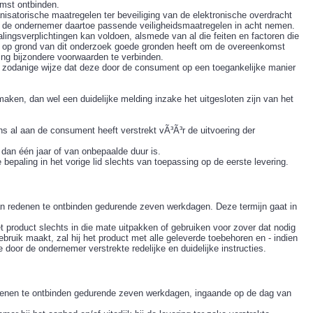
mst ontbinden.
isatorische maatregelen ter beveiliging van de elektronische overdracht
al de ondernemer daartoe passende veiligheidsmaatregelen in acht nemen.
lingsverplichtingen kan voldoen, alsmede van al die feiten en factoren die
r op grond van dit onderzoek goede gronden heeft om de overeenkomst
ring bijzondere voorwaarden te verbinden.
op zodanige wijze dat deze door de consument op een toegankelijke manier
ken, dan wel een duidelijke melding inzake het uitgesloten zijn van het
s al aan de consument heeft verstrekt vÃ³Ã³r de uitvoering der
dan één jaar of van onbepaalde duur is.
 bepaling in het vorige lid slechts van toepassing op de eerste levering.
n redenen te ontbinden gedurende zeven werkdagen. Deze termijn gaat in
 product slechts in die mate uitpakken of gebruiken voor zover dat nodig
ebruik maakt, zal hij het product met alle geleverde toebehoren en - indien
 door de ondernemer verstrekte redelijke en duidelijke instructies.
denen te ontbinden gedurende zeven werkdagen, ingaande op de dag van