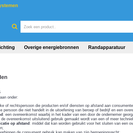
systemen
ichting
Overige energiebronnen
Randapparatuur
den
s
taan onder:
ijke of rechtspersoon die producten en/of diensten op afstand aan consumente
jke persoon die niet handelt in de uitoefening van beroep of bedrijf en een 
nd
: een overeenkomst waarbij in het kader van een door de ondernemer georg
an de overeenkomst uitsluitend gebruik gemaakt wordt van een of meer techni
atie op afstand
: middel dat kan worden gebruikt voor het sluiten van een o
n;
waarbinnen de consument gebruik kan maken van zijn herroepingsrecht;