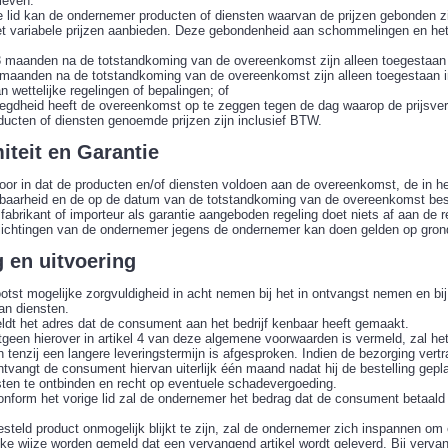
ieven.
ige lid kan de ondernemer producten of diensten waarvan de prijzen gebonden
t variabele prijzen aanbieden. Deze gebondenheid aan schommelingen en het fei
 maanden na de totstandkoming van de overeenkomst zijn alleen toegestaan ind
 maanden na de totstandkoming van de overeenkomst zijn alleen toegestaan i
n wettelijke regelingen of bepalingen; of
gdheid heeft de overeenkomst op te zeggen tegen de dag waarop de prijsver
ducten of diensten genoemde prijzen zijn inclusief BTW.
iteit en Garantie
or in dat de producten en/of diensten voldoen aan de overeenkomst, de in he
ikbaarheid en de op de datum van de totstandkoming van de overeenkomst best
abrikant of importeur als garantie aangeboden regeling doet niets af aan de
ichtingen van de ondernemer jegens de ondernemer kan doen gelden op gron
g en uitvoering
tst mogelijke zorgvuldigheid in acht nemen bij het in ontvangst nemen en bij 
an diensten.
eldt het adres dat de consument aan het bedrijf kenbaar heeft gemaakt.
geen hierover in artikel 4 van deze algemene voorwaarden is vermeld, zal het
tenzij een langere leveringstermijn is afgesproken. Indien de bezorging vertra
tvangt de consument hiervan uiterlijk één maand nadat hij de bestelling gepla
en te ontbinden en recht op eventuele schadevergoeding.
onform het vorige lid zal de ondernemer het bedrag dat de consument betaald h
steld product onmogelijk blijkt te zijn, zal de ondernemer zich inspannen om e
lijke wijze worden gemeld dat een vervangend artikel wordt geleverd. Bij verva