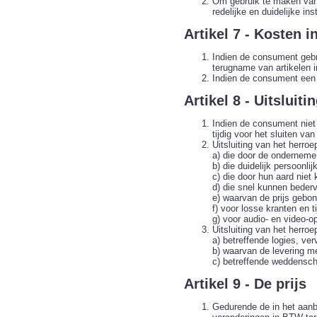
Om gebruik te maken van z
redelijke en duidelijke ins
Artikel 7 - Kosten 
Indien de consument gebr
terugname van artikelen i
Indien de consument een b
Artikel 8 - Uitsluit
Indien de consument niet 
tijdig voor het sluiten v
Uitsluiting van het herro
a) die door de onderneme
b) die duidelijk persoonlij
c) die door hun aard nie
d) die snel kunnen beder
e) waarvan de prijs gebo
f) voor losse kranten en ti
g) voor audio- en video-
Uitsluiting van het herroe
a) betreffende logies, ver
b) waarvan de levering m
c) betreffende weddensch
Artikel 9 - De prijs
Gedurende de in het aanb