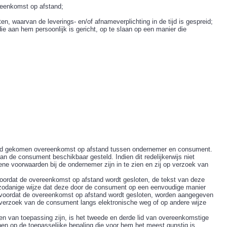
reenkomst op afstand;
n, waarvan de leverings- en/of afnameverplichting in de tijd is gespreid;
ie aan hem persoonlijk is gericht, op te slaan op een manier die
and gekomen overeenkomst op afstand tussen ondernemer en consument.
 de consument beschikbaar gesteld. Indien dit redelijkerwijs niet
e voorwaarden bij de ondernemer zijn in te zien en zij op verzoek van
 voordat de overeenkomst op afstand wordt gesloten, de tekst van deze
zodanige wijze dat deze door de consument op een eenvoudige manier
al voordat de overeenkomst op afstand wordt gesloten, worden aangegeven
verzoek van de consument langs elektronische weg of op andere wijze
n van toepassing zijn, is het tweede en derde lid van overeenkomstige
n op de toepasselijke bepaling die voor hem het meest gunstig is.