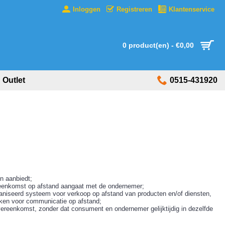
Inloggen
Registreren
Klantenservice
0 product(en) - €0,00
Outlet
0515-431920
n aanbiedt;
overeenkomst op afstand aangaat met de ondernemer;
aniseerd systeem voor verkoop op afstand van producten en/of diensten,
eken voor communicatie op afstand;
vereenkomst, zonder dat consument en ondernemer gelijktijdig in dezelfde