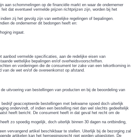
 zijn aan schommelingen op de financiële markt en waar de ondernemer
t dat eventueel vermelde prijzen richtprijzen zijn, worden bij het
ien zij het gevolg zijn van wettelijke regelingen of bepalingen.
ndien de ondernemer dit bedongen heeft en:
hoging ingaat.
t aanbod vermelde specificaties, aan de redelijke eisen van
aande wettelijke bepalingen en/of overheidsvoorschriften.
 rechten en vorderingen die de consument ter zake van een tekortkoming in
d van de wet en/of de overeenkomst op afstand.
de uitvoering van bestellingen van producten en bij de beoordeling van
 bedrijf geaccepteerde bestellingen met bekwame spoed doch uiterlijk
ging ondervindt, of indien een bestelling niet dan wel slechts gedeeltelijk
atst heeft bericht. De consument heeft in dat geval het recht om de
eeft zo spoedig mogelijk, doch uiterlijk binnen 30 dagen na ontbinding,
en vervangend artikel beschikbaar te stellen. Uiterlijk bij de bezorging zal
ngende artikelen kan het herroepingsrecht niet worden uitgesloten. De