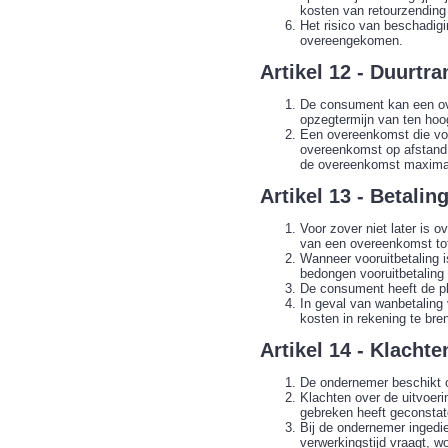
kosten van retourzending
Het risico van beschadigi
overeengekomen.
Artikel 12 - Duurtra
De consument kan een ov
opzegtermijn van ten ho
Een overeenkomst die voo
overeenkomst op afstand 
de overeenkomst maxima
Artikel 13 - Betalin
Voor zover niet later is
van een overeenkomst tot
Wanneer vooruitbetaling 
bedongen vooruitbetaling
De consument heeft de pl
In geval van wanbetaling
kosten in rekening te bre
Artikel 14 - Klachte
De ondernemer beschikt 
Klachten over de uitvoer
gebreken heeft geconstat
Bij de ondernemer ingedi
verwerkingstijd vraagt, 