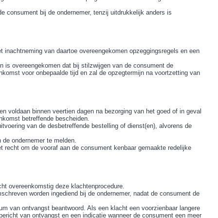
 consument bij de ondernemer, tenzij uitdrukkelijk anders is
met inachtneming van daartoe overeengekomen opzeggingsregels en een
en is overeengekomen dat bij stilzwijgen van de consument de
komst voor onbepaalde tijd en zal de opzegtermijn na voortzetting van
n voldaan binnen veertien dagen na bezorging van het goed of in geval
enkomst betreffende bescheiden.
voering van de desbetreffende bestelling of dienst(en), alvorens de
an de ondernemer te melden.
et recht om de vooraf aan de consument kenbaar gemaakte redelijke
cht overeenkomstig deze klachtenprocedure.
omschreven worden ingediend bij de ondernemer, nadat de consument de
um van ontvangst beantwoord. Als een klacht een voorzienbaar langere
 bericht van ontvangst en een indicatie wanneer de consument een meer