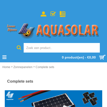
0 product(en) - €0,00
>
>
Home
Zonnepanelen
Complete sets
Complete sets