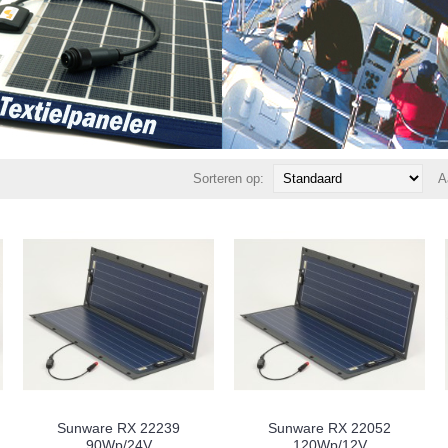
Sorteren op:
A
Sunware RX 22239
Sunware RX 22052
90Wp/24V
120Wp/12V