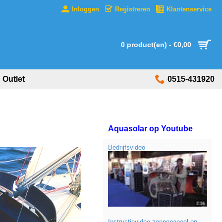
Inloggen
Registreren
Klantenservice
0 product(en) - €0,00
Outlet
0515-431920
Aquasolar op Youtube
Bedrijfsvideo
Instructievideo zonnepaneel op