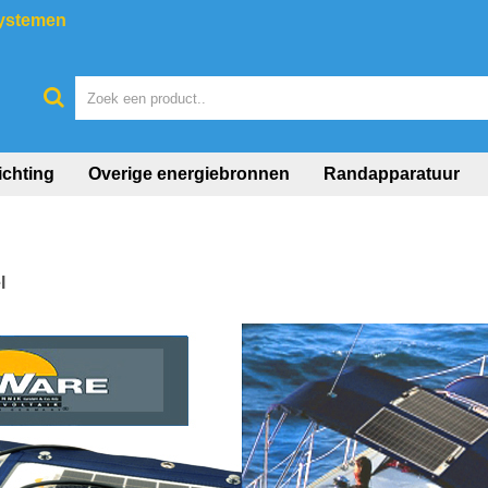
systemen
ichting
Overige energiebronnen
Randapparatuur
l