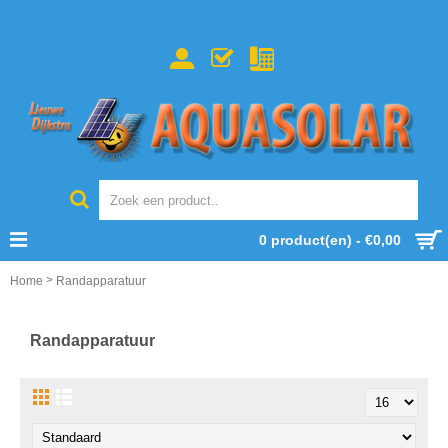
0 product(en) - €0,00
>
Home
Randapparatuur
Randapparatuur