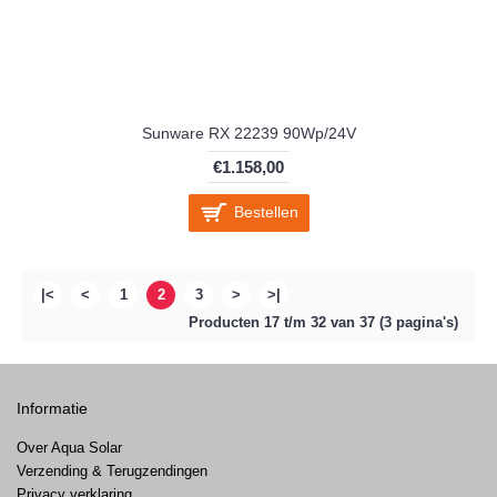
Sunware RX 22239 90Wp/24V
€1.158,00
Bestellen
|<
<
1
2
3
>
>|
Producten 17 t/m 32 van 37 (3 pagina's)
Informatie
Over Aqua Solar
Verzending & Terugzendingen
Privacy verklaring