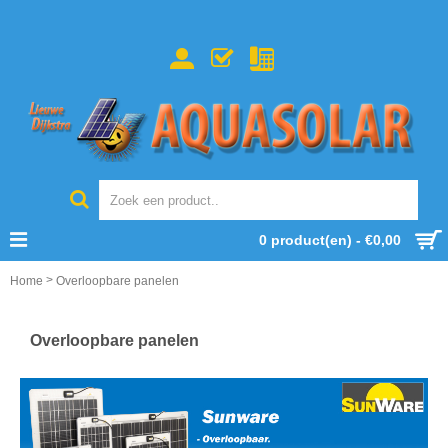
0 product(en) - €0,00
>
Home
Overloopbare panelen
Overloopbare panelen