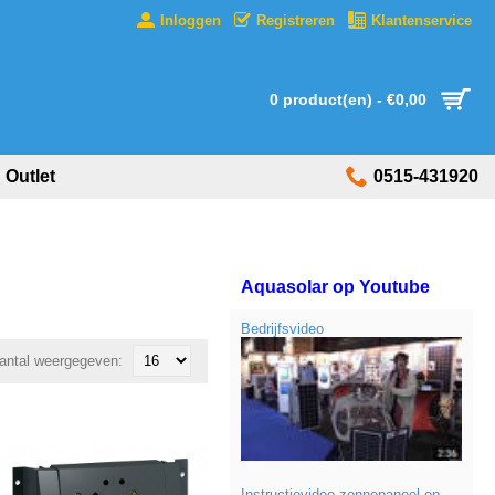
Inloggen
Registreren
Klantenservice
0 product(en) - €0,00
Outlet
0515-431920
Aquasolar op Youtube
Bedrijfsvideo
antal weergegeven:
Instructievideo zonnepaneel op