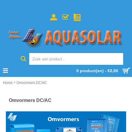
0 product(en) - €0,00
>
Home
Omvormers DC/AC
Omvormers DC/AC