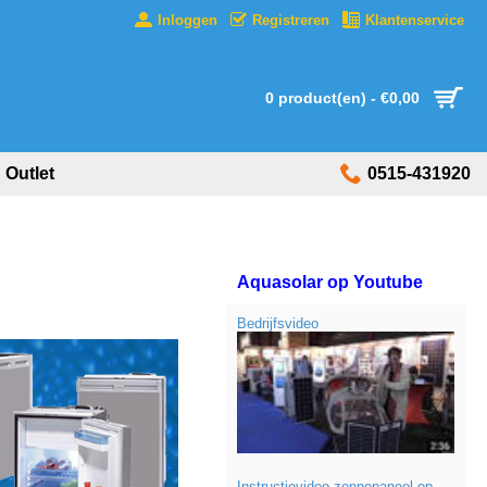
Inloggen
Registreren
Klantenservice
0 product(en) - €0,00
Outlet
0515-431920
Aquasolar op Youtube
Bedrijfsvideo
Instructievideo zonnepaneel op