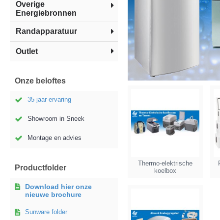
Overige
Energiebronnen
Randapparatuur
Outlet
Onze beloftes
35 jaar ervaring
Showroom in Sneek
Montage en advies
Thermo-elektrische
Productfolder
koelbox
Download hier onze
nieuwe brochure
Sunware folder