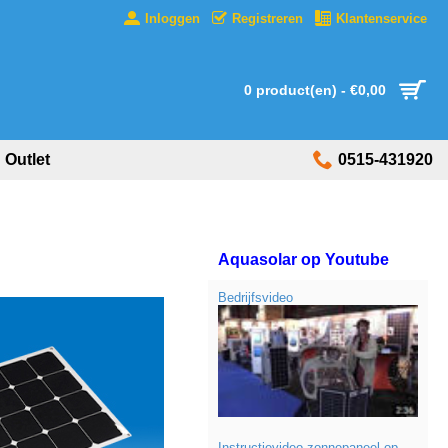
Inloggen
Registreren
Klantenservice
0 product(en) - €0,00
Outlet
0515-431920
Aquasolar op Youtube
Bedrijfsvideo
Instructievideo zonnepaneel op