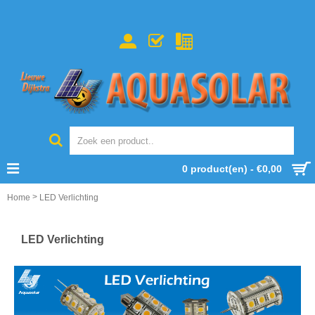
0 product(en) - €0,00
>
Home
LED Verlichting
LED Verlichting