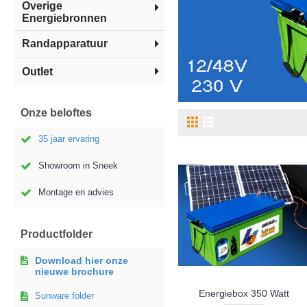
Overige
Energiebronnen
Randapparatuur
Outlet
Onze beloftes
35 jaar ervaring
Showroom in Sneek
Montage en advies
Productfolder
Download hier onze
nieuwe brochure
Energiebox 350 Watt
Sunware folder