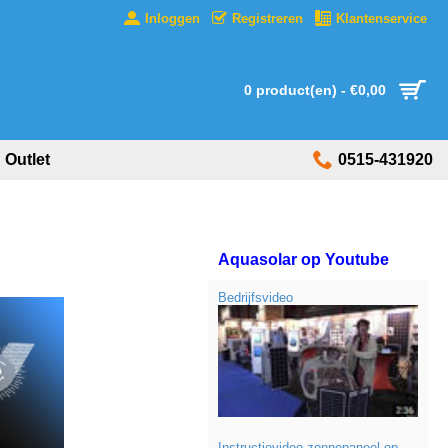
Inloggen
Registreren
Klantenservice
0 product(en) - €0,00
Outlet
0515-431920
Aquasolar op Youtube
Bedrijfsvideo
Instructievideo zonnepaneel op