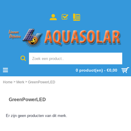
0 product(en) - €0,00
>
>
Home
Merk
GreenPowerLED
GreenPowerLED
Er zijn geen producten van dit merk.