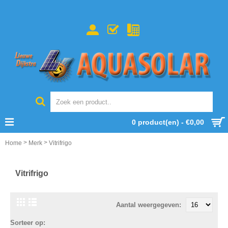
0 product(en) - €0,00
>
>
Home
Merk
Vitrifrigo
Vitrifrigo
Aantal weergegeven:
Sorteer op: