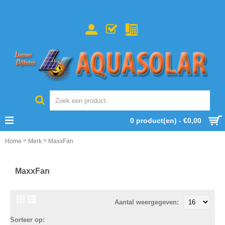
0 product(en) - €0,00
>
>
Home
Merk
MaxxFan
MaxxFan
Aantal weergegeven:
Sorteer op: