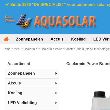
Sinds 1980 "DE SPECIALIST" voor autonome solar 
Zonnepanelen
Accu's
Koeling
LED Verl
>
>
>
Home
Merk
Osolarmio
Osolarmio Power Booster Shield (Nano-technologie) 
Assortiment
Osolarmio Power Booste
Zonnepanelen
Accu's
Koeling
LED Verlichting