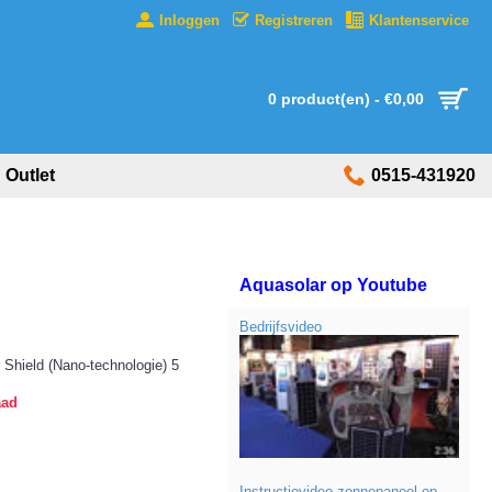
Inloggen
Registreren
Klantenservice
0 product(en) - €0,00
Outlet
0515-431920
Aquasolar op Youtube
Bedrijfsvideo
Shield (Nano-technologie) 5
aad
Instructievideo zonnepaneel op