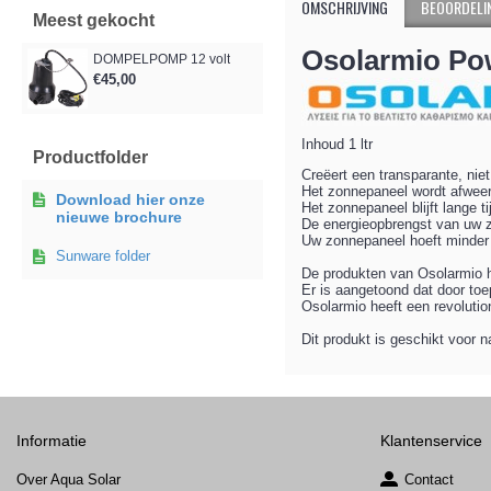
OMSCHRIJVING
BEOORDELIN
Meest gekocht
Osolarmio Po
DOMPELPOMP 12 volt
€45,00
Inhoud 1 ltr
Productfolder
Creëert een transparante, niet
Het zonnepaneel wordt afweerm
Download hier onze
Het zonnepaneel blijft lange t
nieuwe brochure
De energieopbrengst van uw 
Uw zonnepaneel hoeft minder 
Sunware folder
De produkten van Osolarmio 
Er is aangetoond dat door to
Osolarmio heeft een revolutio
Dit produkt is geschikt voor 
Informatie
Klantenservice
Over Aqua Solar
Contact