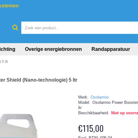
systemen
ichting
Overige energiebronnen
Randapparatuur
5 ltr
r Shield (Nano-technologie) 5 ltr
Merk:
Osolarmio
Model:
Osolarmio Power Booster 
ltr
Beschikbaarheid:
Niet op voorr
€115,00
Excl. BTW: €95,04