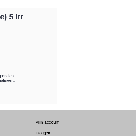
gie) 5 ltr
panelen.
liseert.
Mijn account
Inloggen