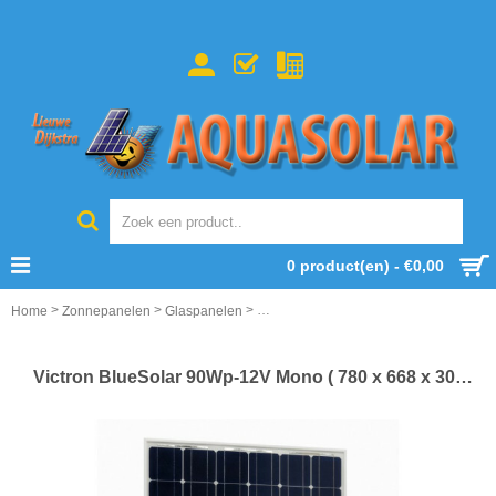
0 product(en) - €0,00
>
>
>
Home
Zonnepanelen
Glaspanelen
Victron BlueSolar 90Wp-12V Mono ( 78
Victron BlueSolar 90Wp-12V Mono ( 780 x 668 x 30 mm)