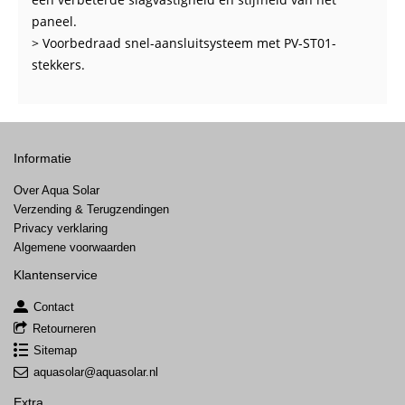
paneel.
> Voorbedraad snel-aansluitsysteem met PV-ST01-
stekkers.
Informatie
Over Aqua Solar
Verzending & Terugzendingen
Privacy verklaring
Algemene voorwaarden
Klantenservice
Contact
Retourneren
Sitemap
aquasolar@aquasolar.nl
Extra