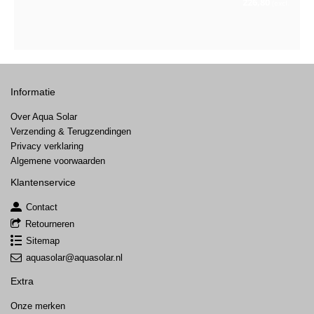
226,80
(excl.
Informatie
Over Aqua Solar
Verzending & Terugzendingen
Privacy verklaring
Algemene voorwaarden
Klantenservice
Contact
Retourneren
Sitemap
aquasolar@aquasolar.nl
Extra
Onze merken