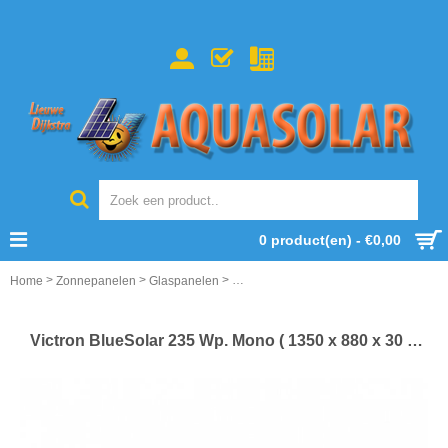
0 product(en) - €0,00
>
>
>
Home
Zonnepanelen
Glaspanelen
Victron BlueSolar 235 Wp. Mono ( 1350
Victron BlueSolar 235 Wp. Mono ( 1350 x 880 x 30 mm)