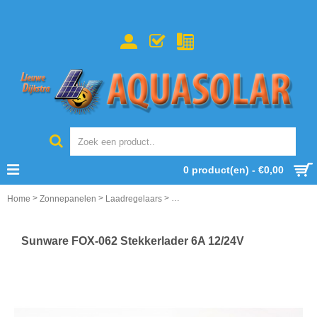
0 product(en) - €0,00
>
>
>
Home
Zonnepanelen
Laadregelaars
Sunware FOX-062 Stekkerlader 6A 1
Sunware FOX-062 Stekkerlader 6A 12/24V