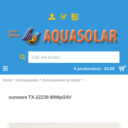
0 product(en) - €0,00
>
>
>
Home
Zonnepanelen
Zonnepanelen op textiel
sunware TX-22239 90Wp/2
sunware TX-22239 90Wp/24V