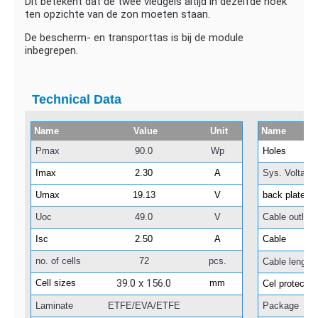
Dit betekent dat de twee vleugels altijd in dezelfde hoek
ten opzichte van de zon moeten staan.
De bescherm- en transporttas is bij de module
inbegrepen.
Technical Data
Name
Value
Unit
Name
Pmax
90.0
Wp
Holes
Imax
2.30
A
Sys. Voltage
Umax
19.13
V
back plate
Uoc
49.0
V
Cable outlet
Isc
2.50
A
Cable
no. of cells
72
pcs.
Cable length
39.0 x 156.0
Cell sizes
mm
Cel protector
Laminate
ETFE/EVA/ETFE
Package