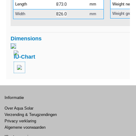
873.0
Length
mm
Weight net
826.0
Weight gross
Width
mm
Dimensions
IU-Chart
Informatie
Over Aqua Solar
Verzending & Terugzendingen
Privacy verklaring
Algemene voorwaarden