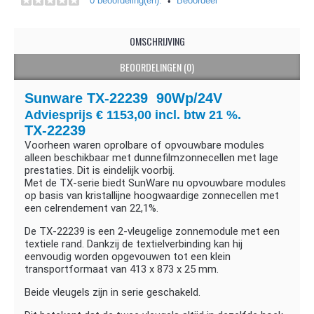
0 beoordeling(en).
Beoordeel
•
OMSCHRIJVING
BEOORDELINGEN (0)
Sunware TX-22239 90Wp/24V
Adviesprijs € 1153,00 incl. btw 21 %.
TX-22239 ​
Voorheen waren oprolbare of opvouwbare modules
alleen beschikbaar met dunnefilmzonnecellen met lage
prestaties.
Dit is eindelijk voorbij.
Met de TX-serie biedt SunWare nu opvouwbare modules
op basis van kristallijne hoogwaardige zonnecellen met
een celrendement van 22,1%.
De TX-22239 is een 2-vleugelige zonnemodule met een
textiele rand.
Dankzij de textielverbinding kan hij
eenvoudig worden opgevouwen tot een klein
transportformaat van 413 x 873 x 25 mm.
Beide vleugels zijn in serie geschakeld.