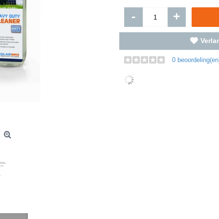
-
+
Verlan
0 beoordeling(en