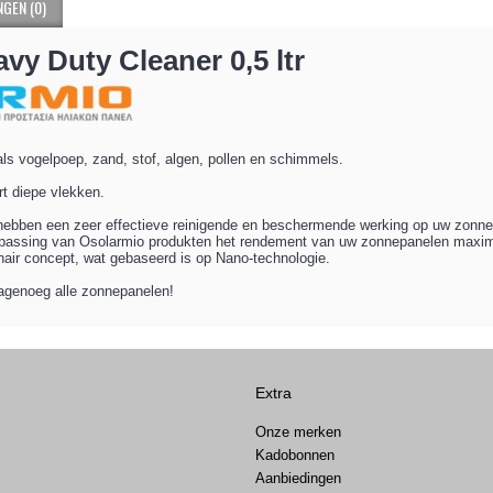
GEN (0)
avy Duty Cleaner 0,5 ltr
oals vogelpoep, zand, stof, algen, pollen en schimmels.
rt diepe vlekken.
hebben een zeer effectieve reinigende en beschermende werking op uw zonne
epassing van Osolarmio produkten het rendement van uw zonnepanelen maxima
nair concept, wat gebaseerd is op Nano-technologie.
nagenoeg alle zonnepanelen!
Extra
Onze merken
Kadobonnen
Aanbiedingen