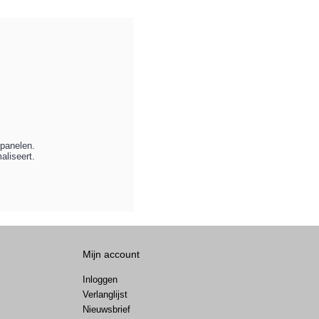
panelen.
liseert.
Mijn account
Inloggen
Verlanglijst
Nieuwsbrief