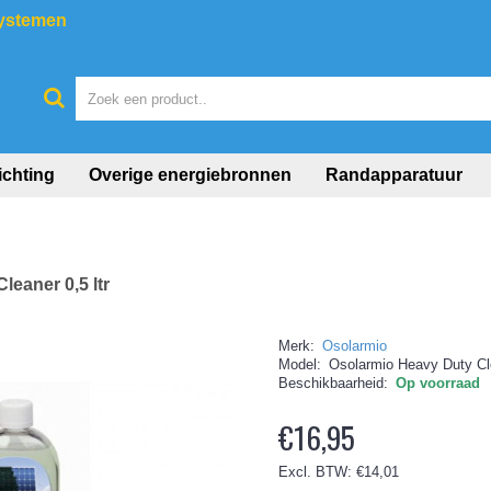
systemen
ichting
Overige energiebronnen
Randapparatuur
eaner 0,5 ltr
Merk:
Osolarmio
Model:
Osolarmio Heavy Duty Cle
Beschikbaarheid:
Op voorraad
€16,95
Excl. BTW: €14,01