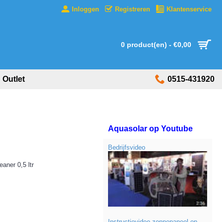
Inloggen
Registreren
Klantenservice
0 product(en) - €0,00
Outlet
0515-431920
Aquasolar op Youtube
Bedrijfsvideo
aner 0,5 ltr
Instructievideo zonnepaneel op