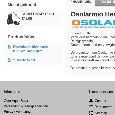
OMSCHRIJVING
BEOORDELIN
Meest gekocht
Osolarmio He
DOMPELPOMP 12 volt
€45,00
Inhoud 0.5 ltr
Productfolder
Verwijdert hardnekkig vuil, z
Reinigt grondig.
Ontvet uitstekend en verwijde
Download hier onze
nieuwe brochure
De produkten van Osolarmio 
Er is aangetoond dat door to
Sunware folder
Osolarmio heeft een revolutio
Dit produkt is geschikt voor 
Informatie
Klantenservice
Over Aqua Solar
Contact
Verzending & Terugzendingen
Retourneren
Privacy verklaring
Sitemap