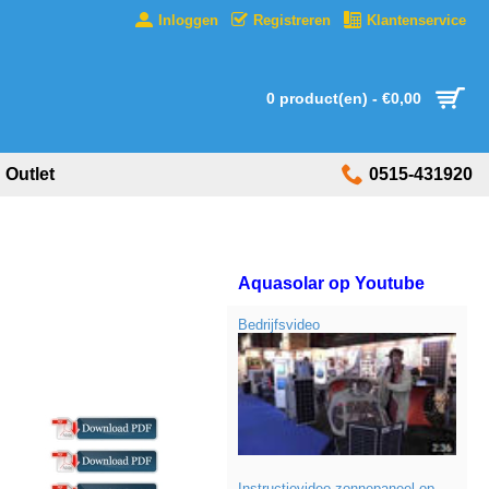
Inloggen
Registreren
Klantenservice
0 product(en) - €0,00
Outlet
0515-431920
Aquasolar op Youtube
Bedrijfsvideo
Instructievideo zonnepaneel op