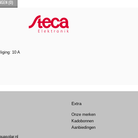
GEN (0)
 1010
iging: 10 A
Extra
Onze merken
Kadobonnen
Aanbiedingen
uasolar.nl