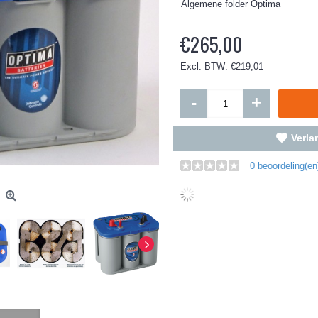
Algemene folder Optima
€265,00
Excl. BTW: €219,01
-
+
Verlan
0 beoordeling(en