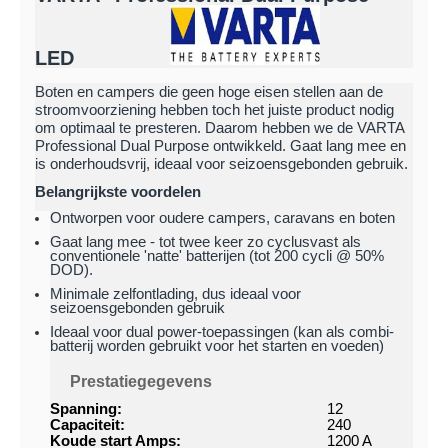
LED
Boten en campers die geen hoge eisen stellen aan de
stroomvoorziening hebben toch het juiste product nodig
om optimaal te presteren. Daarom hebben we de VARTA
Professional Dual Purpose ontwikkeld. Gaat lang mee en
is onderhoudsvrij, ideaal voor seizoensgebonden gebruik.
Belangrijkste voordelen
Ontworpen voor oudere campers, caravans en boten
Gaat lang mee - tot twee keer zo cyclusvast als
conventionele 'natte' batterijen (tot 200 cycli @ 50%
DOD).
Minimale zelfontlading, dus ideaal voor
seizoensgebonden gebruik
Ideaal voor dual power-toepassingen (kan als combi-
batterij worden gebruikt voor het starten en voeden)
Prestatiegegevens
Spanning:
12
Capaciteit:
240
Koude start Amps:
1200 A