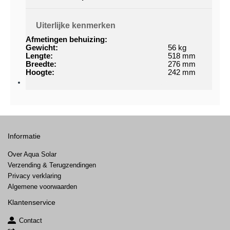
Uiterlijke kenmerken
Afmetingen behuizing:
Gewicht:
56 kg
Lengte:
518 mm
Breedte:
276 mm
Hoogte:
242 mm
Informatie
Over Aqua Solar
Verzending & Terugzendingen
Privacy verklaring
Algemene voorwaarden
Klantenservice
Contact