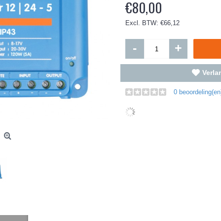
€80,00
Excl. BTW: €66,12
-
+
Verlan
0 beoordeling(en