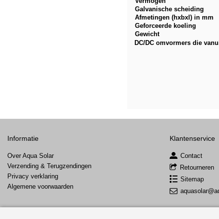
Vermogen
Galvanische scheiding
Afmetingen (hxbxl) in mm
Geforceerde koeling
Gewicht
DC/DC omvormers die vanuit 
Informatie
Klantenservice
Over Aqua Solar
Contact
Verzending & Terugzendingen
Retourneren
Privacy verklaring
Sitemap
Algemene voorwaarden
aquasolar@aq