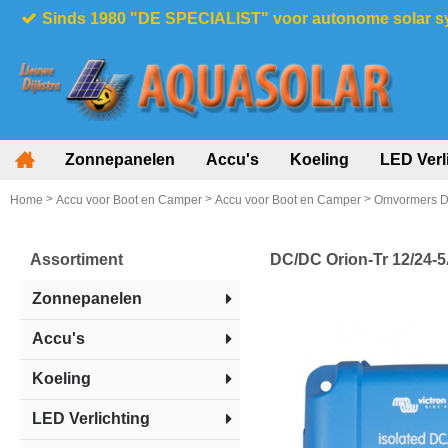
Sinds 1980 "DE SPECIALIST" voor autonome solar 
Zonnepanelen
Accu's
Koeling
LED Verl
>
>
>
Home
Accu voor Boot en Camper
Accu voor Boot en Camper
Omvormers 
Assortiment
DC/DC Orion-Tr 12/24-5
Zonnepanelen
Accu's
Koeling
LED Verlichting