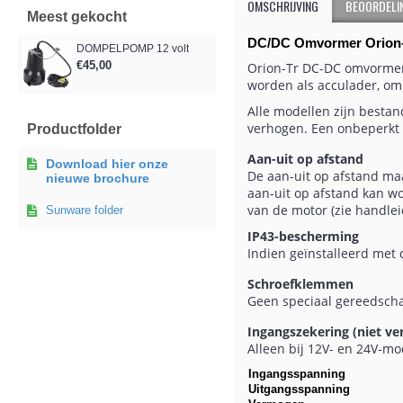
OMSCHRIJVING
BEOORDELIN
Meest gekocht
DC/DC Omvormer Orion-
DOMPELPOMP 12 volt
€45,00
Orion-Tr DC-DC omvormer
worden als acculader, om 
Alle modellen zijn besta
verhogen. Een onbeperkt 
Productfolder
Aan-uit op afstand
Download hier onze
De aan-uit op afstand m
nieuwe brochure
aan-uit op afstand kan w
van de motor (zie handlei
Sunware folder
IP43-bescherming
Indien geïnstalleerd met
Schroefklemmen
Geen speciaal gereedschap
Ingangszekering (niet ve
Alleen bij 12V- en 24V-mo
Ingangsspanning
Uitgangsspanning