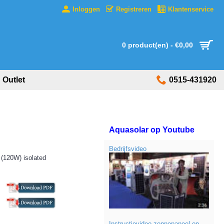
Inloggen
Registreren
Klantenservice
0 product(en) - €0,00
Outlet
0515-431920
Aquasolar op Youtube
Bedrijfsvideo
(120W) isolated
Instructievideo zonnepaneel op