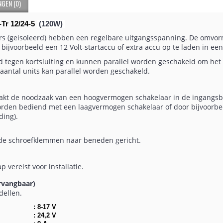
GEN (0)
Tr 12/24-5
(120W)
s (geisoleerd) hebben een regelbare uitgangsspanning. De omvor
bijvoorbeeld een 12 Volt-startaccu of extra accu op te laden in ee
nd tegen kortsluiting en kunnen parallel worden geschakeld om he
aantal units kan parallel worden geschakeld.
aakt de noodzaak van een hoogvermogen schakelaar in de ingangsb
orden bediend met een laagvermogen schakelaar of door bijvoorbe
ding).
 de schroefklemmen naar beneden gericht.
 vereist voor installatie.
rvangbaar)
dellen.
: 8-17 V
: 24,2 V