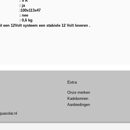
: 9 A
: ja
:100x113x47
: nee
: 0,6 kg
een 12Volt systeem een stabiele 12 Volt leveren .
Extra
Onze merken
Kadobonnen
Aanbiedingen
uasolar.nl