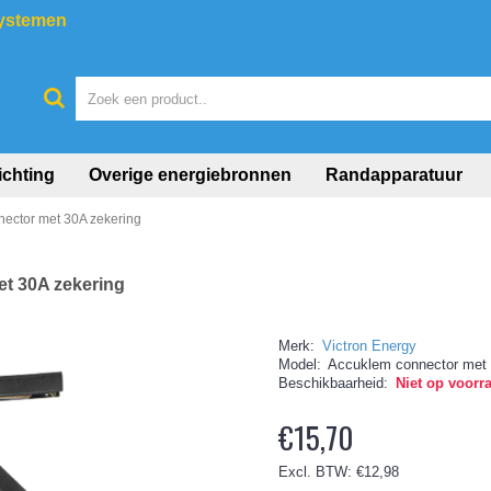
systemen
ichting
Overige energiebronnen
Randapparatuur
ector met 30A zekering
t 30A zekering
Merk:
Victron Energy
Model:
Accuklem connector met 
Beschikbaarheid:
Niet op voorr
€15,70
Excl. BTW: €12,98