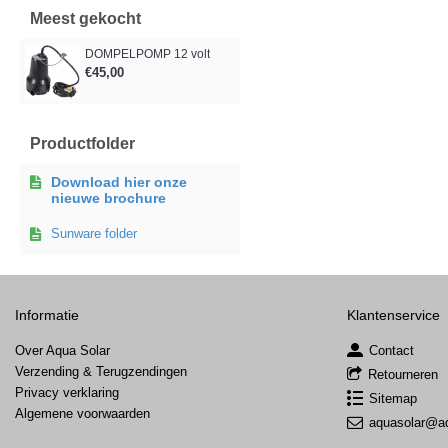
Meest gekocht
DOMPELPOMP 12 volt
€45,00
Productfolder
Download hier onze
nieuwe brochure
Sunware folder
Informatie
Klantenservice
Over Aqua Solar
Contact
Verzending & Terugzendingen
Retourneren
Privacy verklaring
Sitemap
Algemene voorwaarden
aquasolar@aq