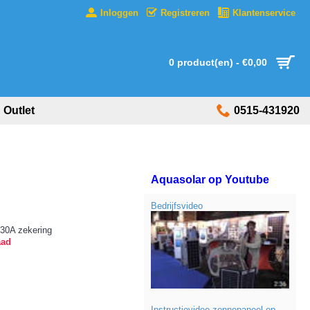
Inloggen
Registreren
Klantenservice
0 product(en) - €0,00
Outlet
0515-431920
Aquasolar op Youtube
Bedrijfsvideo
30A zekering
aad
Instructievideo zonnepaneel op