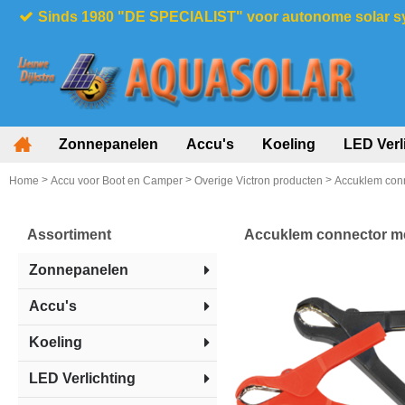
Sinds 1980 "DE SPECIALIST" voor autonome solar 
Zonnepanelen
Accu's
Koeling
LED Verl
>
>
>
Home
Accu voor Boot en Camper
Overige Victron producten
Accuklem conn
Assortiment
Accuklem connector me
Zonnepanelen
Accu's
Koeling
LED Verlichting