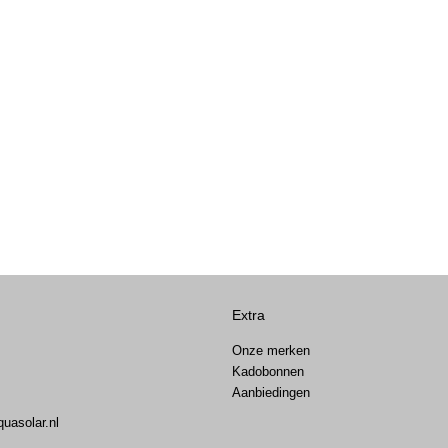
Extra
Onze merken
Kadobonnen
Aanbiedingen
uasolar.nl