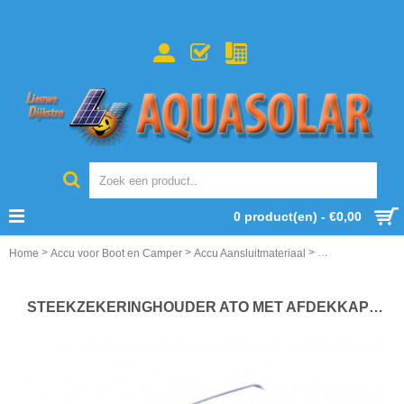
0 product(en) - €0,00
>
>
>
Home
Accu voor Boot en Camper
Accu Aansluitmateriaal
STEEKZEKERING
STEEKZEKERINGHOUDER ATO MET AFDEKKAP 6x