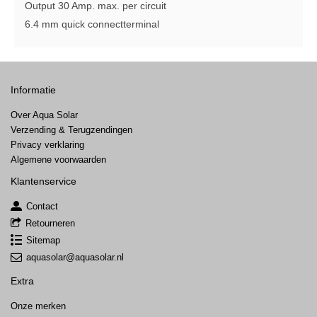
Output 30 Amp. max. per circuit
6.4 mm quick connectterminal
Informatie
Over Aqua Solar
Verzending & Terugzendingen
Privacy verklaring
Algemene voorwaarden
Klantenservice
Contact
Retourneren
Sitemap
aquasolar@aquasolar.nl
Extra
Onze merken