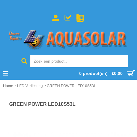
0 product(en) - €0,00
>
>
Home
LED Verlichting
GREEN POWER LED10S53L
GREEN POWER LED10S53L