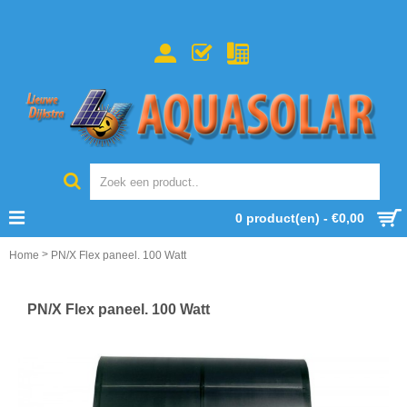
0 product(en) - €0,00
>
Home
PN/X Flex paneel. 100 Watt
PN/X Flex paneel. 100 Watt