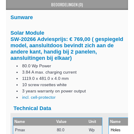
BEOORDELINGEN (0)
Sunware
Solar Module
SW-20266 Adviesprijs: € 769,00 ( gespiegeld
model, aansluitdoos bevindt zich aan de
andere kant, handig bij 2 panelen,
aansluitingen bij elkaar)
80.0 Wp Power
3.84 A max. charging current
1119.0 x 481.0 x 4.0 mm
10 screw rosettes white
3 years warranty on power output
incl. cell-protector
Technical Data
Name
Value
Unit
Name
Pmax
80.0
Wp
Holes