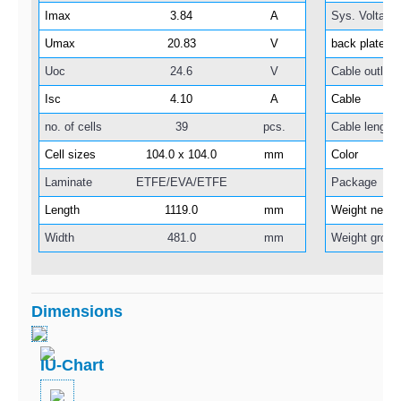
Imax
3.84
A
Sys. Voltage
Umax
20.83
V
back plate
Uoc
24.6
V
Cable outlet
Isc
4.10
A
Cable
no. of cells
39
pcs.
Cable length
Cell sizes
104.0 x 104.0
mm
Color
Laminate
ETFE/EVA/ETFE
Package
Length
1119.0
mm
Weight net
Width
481.0
mm
Weight gross
Dimensions
IU-Chart