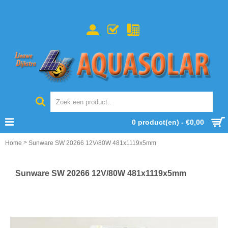
0 product(en) - €0,00
>
Home
Sunware SW 20266 12V/80W 481x1119x5mm
Sunware SW 20266 12V/80W 481x1119x5mm